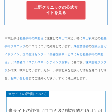
上野クリニックの公式サ
イトを見る
※本記事は
包茎手術の問題点
に注意して
岡山市
周辺、特に
岡山駅
周辺の
包茎
手術クリニック
の口コミについて紹介しています。
厚生労働省
の
医療広告ガ
イドライン
、
国民生活センター「美容医療サービスにみる包茎手術の問題
点」
、
消費者庁「ステルスマーケティング規制」
に基づき、
株式会社クラフ
ジ
が作成・執筆しています。万が一、事実と異なる誤った情報を見つけた場
合、
お問い合わせ
までご連絡ください。すぐに修正致します。
当サイトの評価について
当サイトの評価（口コミ及び客観的な項目）は