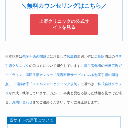
＼無料カウンセリングはこちら／
上野クリニックの公式サ
イトを見る
※本記事は
包茎手術の問題点
に注意して
広島市
周辺、特に
広島駅
周辺の
包茎
手術クリニック
の口コミについて紹介しています。
厚生労働省
の
医療広告ガ
イドライン
、
国民生活センター「美容医療サービスにみる包茎手術の問題
点」
、
消費者庁「ステルスマーケティング規制」
に基づき、
株式会社クラフ
ジ
が作成・執筆しています。万が一、事実と異なる誤った情報を見つけた場
合、
お問い合わせ
までご連絡ください。すぐに修正致します。
当サイトの評価について