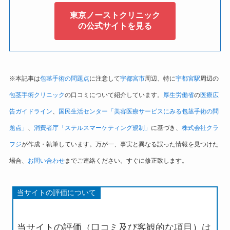
東京ノーストクリニック
の公式サイトを見る
※本記事は
包茎手術の問題点
に注意して
宇都宮市
周辺、特に
宇都宮駅
周辺の
包茎手術クリニック
の口コミについて紹介しています。
厚生労働省
の
医療広
告ガイドライン
、
国民生活センター「美容医療サービスにみる包茎手術の問
題点」
、
消費者庁「ステルスマーケティング規制」
に基づき、
株式会社クラ
フジ
が作成・執筆しています。万が一、事実と異なる誤った情報を見つけた
場合、
お問い合わせ
までご連絡ください。すぐに修正致します。
当サイトの評価について
当サイトの評価（口コミ及び客観的な項目）は