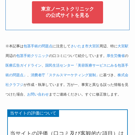
東京ノーストクリニック
の公式サイトを見る
※本記事は
包茎手術の問題点
に注意して
さいたま市大宮区
周辺、特に
大宮駅
周辺の
包茎手術クリニック
の口コミについて紹介しています。
厚生労働省
の
医療広告ガイドライン
、
国民生活センター「美容医療サービスにみる包茎手
術の問題点」
、
消費者庁「ステルスマーケティング規制」
に基づき、
株式会
社クラフジ
が作成・執筆しています。万が一、事実と異なる誤った情報を見
つけた場合、
お問い合わせ
までご連絡ください。すぐに修正致します。
当サイトの評価について
当サイトの評価（口コミ及び客観的な項目）は