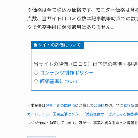
※価格は全て税込み価格です。モニター価格は含
点数、当サイト口コミ点数は記事執筆時点での数
クで包茎手術に保険適用はありません。
当サイトの評価について
当サイトの評価（口コミ）は下記の基準・根拠
◇
コンテンツ制作ポリシー
◇
評価基準について
※本記事は
包茎手術の問題点
に注意して
台東区
周辺、特に
鶯谷駅
周
ガイドライン
、
国民生活センター「美容医療サービスにみる包茎手
フジ
が作成・執筆しています。万が一、事実と異なる誤った情報を