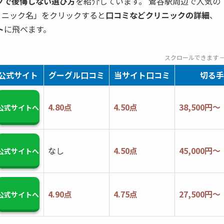
クで後悔しない選び方
を紹介しています。 鶯谷駅周辺で人気の
リニック名」をクリックすると
口コミなどクリニックの詳細
、
ト
に飛べます。
スクロールできます 
公式サイト
グーグル口コミ
当サイト口コミ
切る手
4.80点
4.50点
38,500円～
公式サイトへ
なし
4.50点
45,000円～
公式サイトへ
4.90点
4.75点
27,500円～
公式サイトへ