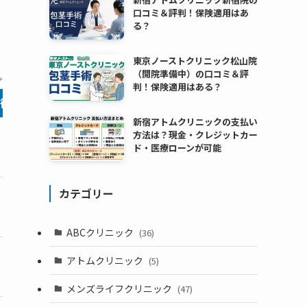
口コミ＆評判！保険適用はあ
る？
東京ノーストクリニック松山院
（開院準備中）の口コミ＆評
→
判！保険適用はある？
術（最安値）
切らない手術
アクセス
新宿アトムクリニックの支払い
方法は？現金・クレジットカー
（通常111,000円）
なし
徒歩1分
ド・医療ローンが可能
カテゴリー
（通常99,000円）
33,000円～
上野駅 徒歩5分
ABCクリニック
(36)
アトムクリニック
(5)
27,500円～
上野駅 徒歩1分
メンズライフクリニック
(47)