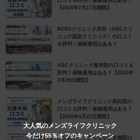
口コミ＆評判！保険適用はある？
【2026年7月17日開院】
BOSSクリニック渋谷（ABCクリ
ニック認定クリニック）の口コミ
＆評判！保険適用はある？
ABCクリニック熊本院の口コミ＆
評判！保険適用はある？【2026年
3月28日開院】
メンズライフクリニック高松院の
口コミ＆評判！保険適用はある？
【2026年4月22日開院】
大人気のメンズライフクリニック
今だけ55％オフのキャンペーン
メンズライフクリニック京都院の