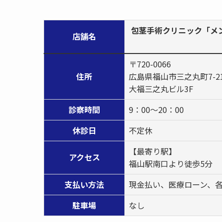
包茎手術クリニック「メ
店舗名
〒720-0066
住所
広島県福山市三之丸町7-2
大福三之丸ビル3F
診察時間
9：00～20：00
休診日
不定休
【最寄り駅】
アクセス
福山駅南口より徒歩5分
支払い方法
現金払い、医療ローン、各
駐車場
なし