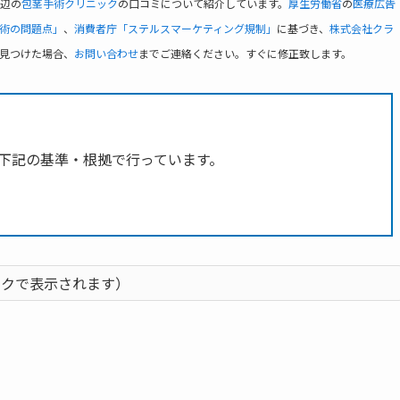
辺の
包茎手術クリニック
の口コミについて紹介しています。
厚生労働省
の
医療広告
術の問題点」
、
消費者庁「ステルスマーケティング規制」
に基づき、
株式会社クラ
見つけた場合、
お問い合わせ
までご連絡ください。すぐに修正致します。
下記の基準・根拠で行っています。
ックで表示されます）