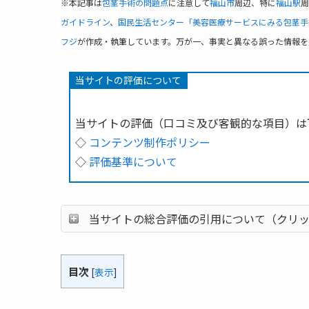
※本記事は
包茎手術の問題点
に注意して
福山市
周辺、特に
福山駅
周
ガイドライン
、
国民生活センター「美容医療サービスにみる包茎手
フジ
が作成・執筆しています。万が一、事実と異なる誤った情報を
当サイトの評価について
当サイトの評価（口コミ及び客観的な項目）は
◇
コンテンツ制作ポリシー
◇
評価基準について
当サイトの総合評価の引用について（クリ
目次
[
表示
]